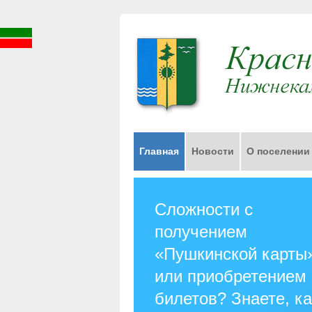
Главная
Новости
О поселении
Сложности с
получением
«Пушкинской карты
или приобретением
билетов? Знаете, ка