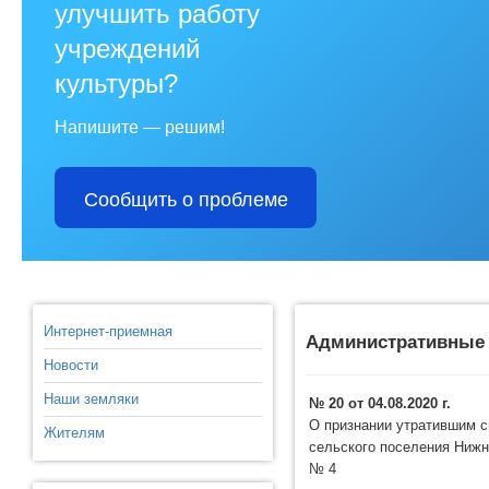
улучшить работу
учреждений
культуры?
Напишите — решим!
Сообщить о проблеме
Интернет-приемная
Административные
Новости
Наши земляки
№ 20 от 04.08.2020 г.
О признании утратившим с
Жителям
сельского поселения Нижне
№ 4