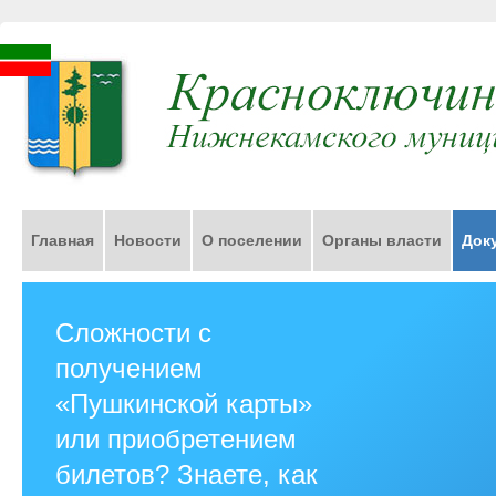
Главная
Новости
О поселении
Органы власти
Док
Сложности с
получением
«Пушкинской карты»
или приобретением
билетов? Знаете, как