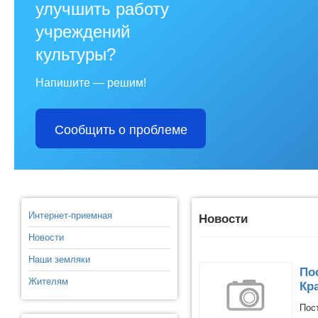
улучшить работу
учреждений
культуры?
Напишите — решим!
Сообщить о проблеме
Интернет-приемная
Новости
Новости
Наши земляки
По
Жителям
Кр
Пос