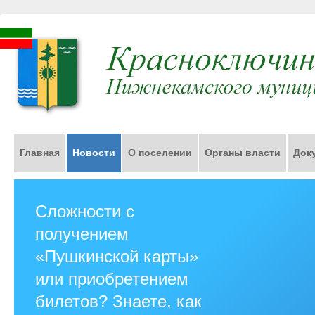
Главная
Новости
О поселении
Органы власти
Док
Сложности с
получением
«Пушкинской карты»
или приобретением
билетов? Знаете, как